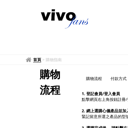
購
物
指
南
首頁
>
購物指南
購物
購物流程
付款方式
流程
1. 登記會員/登入會員
點擊網頁右上角按鈕註冊/
2. 網上選購心儀產品並
緊記留意所選之產品的型
3. 選購完成後， 請點