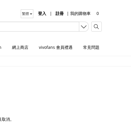
登入
|
註冊
|
我的購物車
0
繁體
n
網上商店
vivofans 會員禮遇
常見問題
及取消。