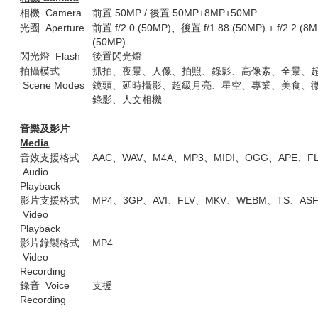
相機
Camera
前置
50
MP /
後置
50MP+
8
MP
+50MP
光圈
Aperture
前置
f/2.
0
(
50
MP)
、後置
f/1.
88
(50MP) + f/2.
2
(
8
M
(50MP)
閃光燈
Flash
後置閃光燈
拍攝模式
抓拍、夜景、人像、拍照、錄影、高像素、全景、
Scene Modes
鏡頭、延時攝影、超級月亮、星空、專業、美食、
錄影、人文相機
音樂及影片
Media
音效支援格式
AAC
、
WAV
、
M4A
、
MP3
、
MIDI
、
OGG
、
APE
、
F
Audio
Playback
影片支援格式
MP4
、
3GP
、
AVI
、
FLV
、
MKV
、
WEBM
、
TS
、
AS
Video
Playback
影片錄製格式
MP4
Video
Recording
錄音
Voice
支援
Recording