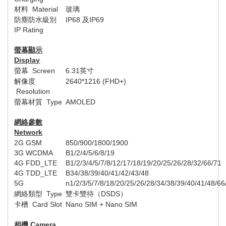
材料
Material
玻璃
防塵防水級別
IP68
及
IP69
IP Rating
螢幕顯示
Display
螢幕
Screen
6.
31
英寸
解像度
2640*1216 (FHD+)
Resolution
螢幕材質
Type
AMOLED
網絡參數
Network
2G GSM
850/900/1800/1900
3G WCDMA
B1/2/4/5/
6/
8
/19
4G FDD_LTE
B1/2/3/4/5/7/8/
12/17/
18/19/20/2
5/2
6/28/
32/66/71
4G TDD_LTE
B
34/
38/39/40/41
/42/43/48
5G
n1/
2/
3/5/7/8/
18/
20/
25/26/
28/3
4/3
8/
39/
40/41
/48
/
66
網絡類型
Type
雙卡雙待（
DSDS
）
卡槽
Card Slot
Nano SIM + Nano SIM
相機
Camera