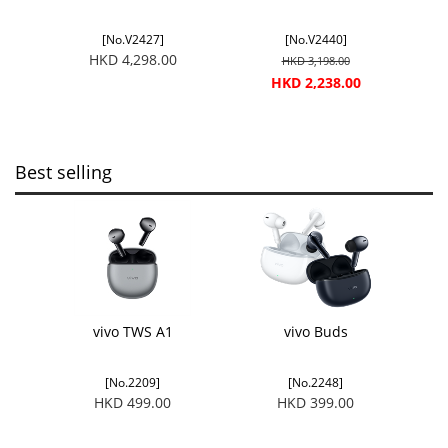
[No.V2427]
[No.V2440]
HKD 4,298.00
HKD 3,198.00
HKD 2,238.00
Best selling
vivo TWS A1
vivo Buds
[No.2209]
[No.2248]
HKD 499.00
HKD 399.00