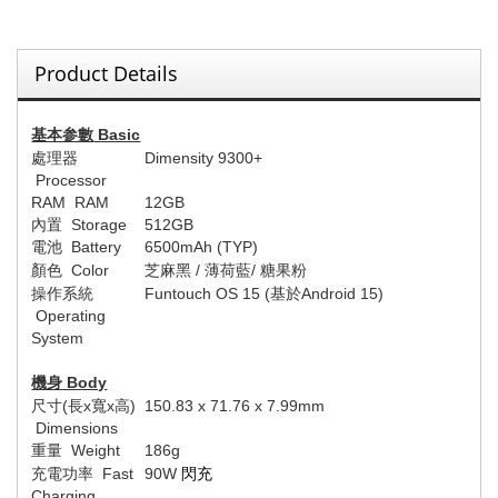
Product Details
基本参數
Basic
處理器
Dimensity 9300+
Processor
RAM RAM
1
2
GB
內置
Storage
512
GB
電池
Battery
65
00mAh (
TYP
)
顏色
Colo
r
芝麻黑
/
薄荷藍
/
糖果粉
操作系統
Funtouch OS 1
5 (
基於
An
droid 15)
Operating
System
機身
Body
尺寸
(
長
x
寬
x
高
)
1
50
.
83
x 7
1
.
76
x
7.99
mm
Dimensions
重量
Weight
186
g
充電功率
Fast
9
0W
閃充
Charging