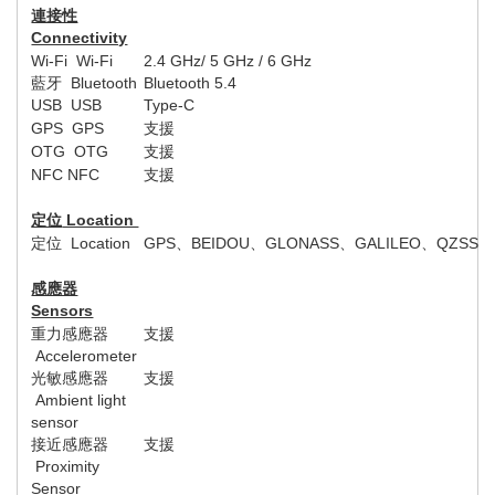
連接性
Connectivity
Wi-Fi Wi-Fi
2.4 GHz/ 5 GHz
/ 6 GHz
藍牙
Bluetooth
Bluetooth 5.
4
USB USB
Type-C
GPS GPS
支援
OTG OTG
支援
NFC NFC
支援
定位
Location
定位
Location
GPS
、
BEIDOU
、
GLONASS
、
GALILEO
、
QZSS
感應器
Sensors
重力感應器
支援
Accelerometer
光敏感應器
支援
Ambient light
sensor
接近感應器
支援
Proximity
Sensor