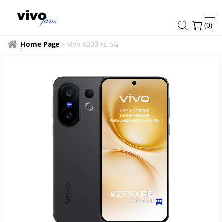
(
0
)
Home Page
>
vivo X200 FE 5G