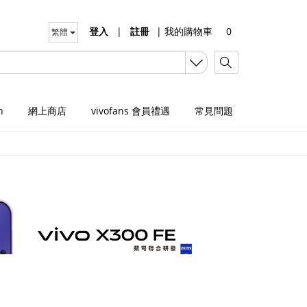
登入
|
註冊
|
我的購物車
0
繁體
n
網上商店
vivofans 會員禮遇
常見問題