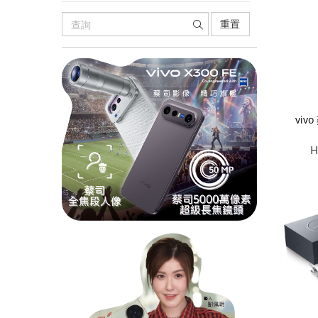
重置
viv
H