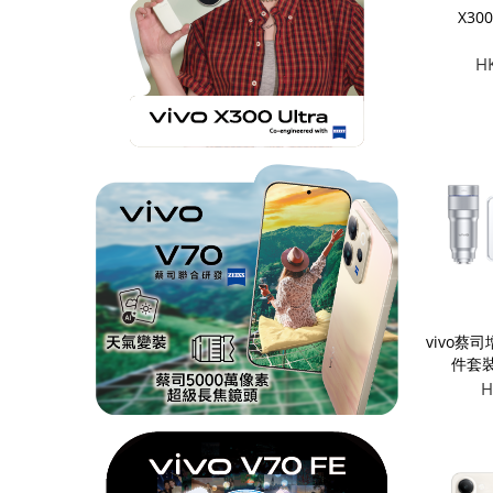
X30
H
vivo蔡司
件套裝 
H