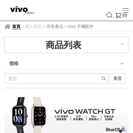
vivo
手
(
0
)
機
首頁
>
網上商店
> 所有產品
>
vivo 手機配件
配
商品列表
件
價格
重置