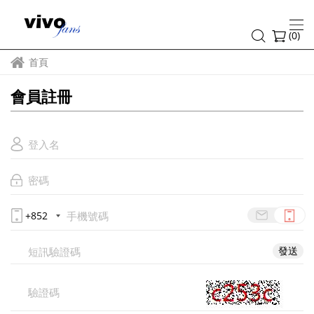
註
冊
(
0
)
首頁
會員註冊
+852
發送