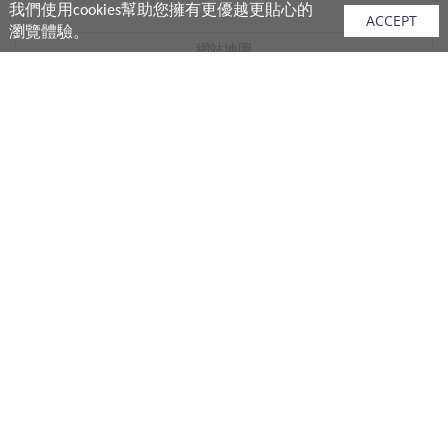
我們使用cookies幫助您擁有更優越更貼心的
ACCEPT
瀏覽體驗。
網站地圖
產品
vivo 手機
vivo 手機配件
vivo 耳機產品
V.FRIENDS 產品
生活週邊
購買須知
購買流程
付款說明
配送說明