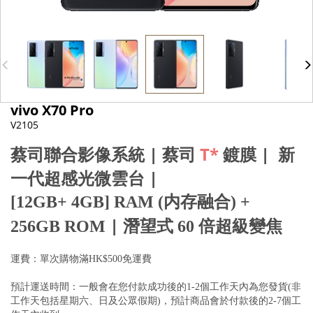
vivo X70 Pro
V2105
蔡司聯合影像系統
|
蔡司
T*
鍍膜
|
新
一代超感光微雲台
|
[12GB+ 4GB] RAM (内存融合) +
|
2
56GB ROM
潛望式 60 倍超級變焦
運費：單次購物滿HK$500免運費
預計運送時間：一般會在您付款成功後的1-2個工作天內為您發貨(非
工作天包括星期六、日及公眾假期)，預計商品會於付款後的2-7個工