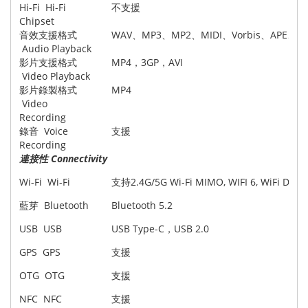
Hi-Fi Hi-Fi
不支援
Chipset
音效支援格式
WAV、MP3、MP2、MIDI、Vorbis、APE、FL
Audio Playback
影片支援格式
MP4，3GP，AVI
Video Playback
影片錄製格式
MP4
Video
Recording
錄音 Voice
支援
Recording
連接性 Connectivity
Wi-Fi Wi-Fi
支持2.4G/5G Wi-Fi MIMO, WIFI 6, WiFi Displ
藍芽 Bluetooth
Bluetooth 5.2
USB USB
USB Type-C，USB 2.0
GPS GPS
支援
OTG OTG
支援
NFC NFC
支援