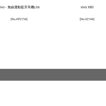
vivo - 無線運動藍牙耳機Lite
vivo X80
[No.HP2154]
[No.V2144]
售後服務
關於我們
維修中心
關於我們