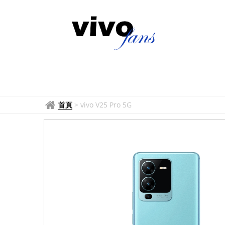
首頁
>
vivo V25 Pro 5G