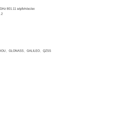
GHz 801.11 a/g/b/n/ac/ax
5.2
DOU
、
GLONASS
、
GALILEO
、
QZSS