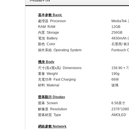
基本参數
Basic
處理器
Processor
MediaTek
RAM RAM
12GB
內置
Storage
256GB
電池
Battery
4830mAh (
顏色
Color
石墨黑
/
衝
操作系
統
Operating System
Funtouch O
機身
Body
尺寸
(
長
x
寬
x
高
) Dimensions
158.90 × 7
重量
Weight
190g
充電功率
Fast Charging
66W
材料
Material
玻璃
螢幕顯示
Display
螢幕
Screen
6.56
英寸
解像度
Resolution
2376*1080
螢幕材質
Type
AMOLED
網絡參數
Network