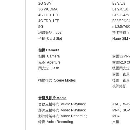
2G GSM
B2/3/5/8
3G WCDMA
B1/2/4/5/8
4G FDD_LTE
B1/2/3/4/5
4G TDD_LTE
B38/39/40
5G
n1/3/5/7/8
網絡類型
Type
雙卡雙待（
卡槽
Card Slot
Nano SIM +
相機
Camera
相機
Camera
前置
32MP 
光圈
Aperture
前置
f/2.0 
閃光燈
Flash
後置閃光燈
前置：夜景
拍攝模式
Scene Modes
後置：夜景
視野錄影
音樂及影片
Media
音效支援格式
Audio Playback
AAC
、
WA
影片支援格式
Video Playback
MP4
、
3G
影片錄製格式
Video Recording
MP4
錄音
Voice Recording
支援