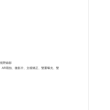
雙視野錄影
、
AR
萌拍、微影片、文檔矯正、雙重曝光、雙