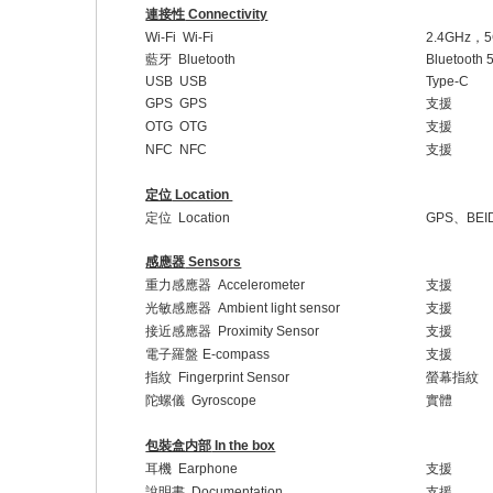
連接性
Connectivity
Wi-Fi Wi-Fi
2.4GHz
，
5
藍牙
Bluetooth
Bluetooth 
USB USB
Type-C
GPS GPS
支援
OTG OTG
支援
NFC NFC
支援
定位
Location
定位
Location
GPS
、
BEI
感應器
Sensors
重力感應器
Accelerometer
支援
光敏感應器
Ambient light sensor
支援
接近感應器
Proximity Sensor
支援
電子羅盤
E-compass
支援
指紋
Fingerprint Sensor
螢幕指紋
陀螺儀
Gyroscope
實體
包裝盒内部
In the box
耳機
Earphone
支援
說明書
Documentation
支援