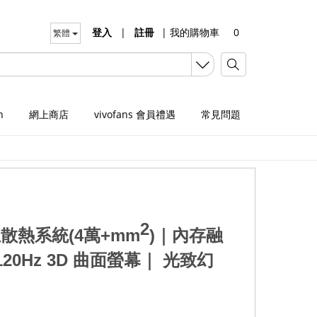
登入
|
註冊
|
我的購物車
0
繁體
n
網上商店
vivofans 會員禮遇
常見問題
2
散熱系統(4萬+mm
)
｜
內存融
120Hz 3D 曲面螢幕
｜
光致幻