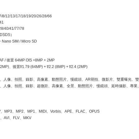
/7/8/12/13/17/18/19/20/26/28/66
/41
/28/40/41/77/78
DSDS
）
 Nano SIM / Micro SD
AF /
後置
64MP OIS +8MP + 2MP
(32MP)
、後置
f/1.79 (64MP) + f/2.2 (8MP) + f/2.4 (2MP)
、人像、拍照、錄影、高像素、動態照片、慢鏡頭、
AR
萌拍、微影片、雙重曝光、
、人像、拍照、錄影、超微距、高像素、全景、動態照片、慢鏡頭、延時攝影、專業
V
、
MP3
、
MP2
、
MP1
、
MIDI
、
Vorbis
、
APE
、
FLAC
、
OPUS
P
、
AVI
、
FLV
、
MKV