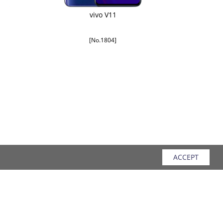
vivo V11
[No.1804]
ACCEPT