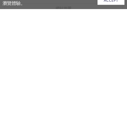
ACCEPT
瀏覽體驗。
網站地圖
產品
vivo 手機
vivo 手機配件
vivo 耳機產品
V.FRIENDS 產品
生活週邊
購買須知
購買流程
付款說明
配送說明