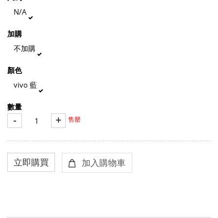
N/A
加購
不加購
顏色
vivo 藍
數量
-
+
售罄