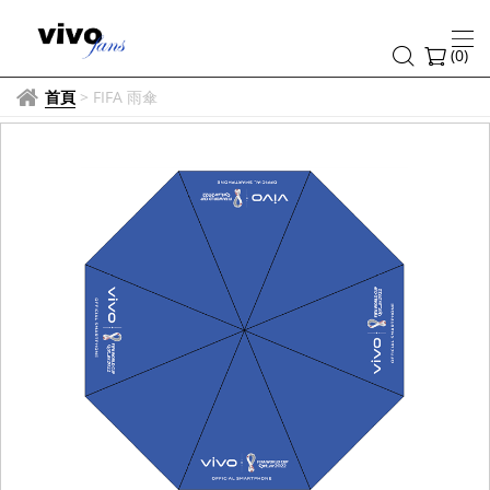
(
0
)
首頁
>
FIFA 雨傘