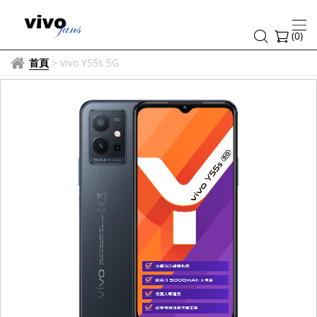
(
0
)
首頁
>
vivo Y55s 5G