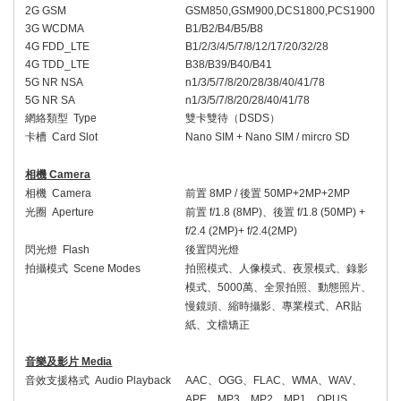
2G GSM
GSM850,GSM900,DCS1800,PCS1900
3G WCDMA
B1/B2/B4/B5/B8
4G FDD_LTE
B1/2/3/4/5/7/8/12/17/20/32/28
4G TDD_LTE
B38/B39/B40/B41
5G NR NSA
n1/3/5/7/8/20/28/38/40/41/78
5G NR SA
n1/3/5/7/8/20/28/40/41/78
網絡類型
Type
雙卡雙待（
DSDS
）
卡槽
Card Slot
Nano SIM + Nano SIM / mircro SD
相機
Camera
相機
Camera
前置
8MP /
後置
50MP+2MP+2MP
光圈
Aperture
前置
f/1.8 (8MP)
、後置
f/1.8 (50MP) +
f/2.4 (2MP)+ f/2.4(2MP)
閃光燈
Flash
後置閃光燈
拍攝模式
Scene Modes
拍照模式、人像模式、夜景模式、錄影
模式、
5000
萬、全景拍照、動態照片、
慢鏡頭、縮時攝影、專業模式、
AR
貼
紙、文檔矯正
音樂及影片
Media
音效支援格式
Audio Playback
AAC
、
OGG
、
FLAC
、
WMA
、
WAV
、
APE
、
MP3
、
MP2
、
MP1
、
OPUS
、