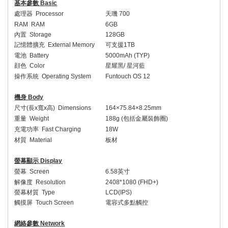
基本參數
Basic
處理器
Processor
天璣
700
RAM
RAM
6GB
內置
Storage
128GB
記憶體擴充
External Memory
可支援
1TB
電池
Battery
5000mAh (TYP)
顔色
Color
星耀黑
/
星河藍
操作系統
Operating System
Funtouch OS 12
機身
Body
尺寸
(
長
x
寬
x
高
)
Dimensions
164×75.84×8.25mm
重量
Weight
188g (
包括金屬裝飾圈
)
充電功率
Fast Charging
18W
材質
Material
板材
螢幕顯示
Display
螢幕
Screen
6.58
英寸
解像度
Resolution
2408*1080 (FHD+)
螢幕材質
Type
LCD(IPS)
觸摸屏
Touch Screen
電容式多點觸控
網絡參數
Network