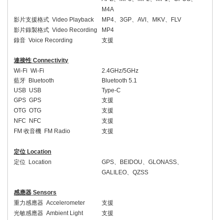
M4A
影片支援格式
Video Playback
MP4
、
3GP
、
AVI
、
MKV
、
FLV
影片錄製格式
Video Recording
MP4
錄音
Voice Recording
支援
連接性
Connectivity
Wi-Fi
Wi-Fi
2.4GHz/5GHz
藍牙
Bluetooth
Bluetooth 5.1
USB
USB
Type-C
GPS
GPS
支援
OTG
OTG
支援
NFC
NFC
支援
FM
收音機
FM Radio
支援
定位
Location
定位
Location
GPS
、
BEIDOU
、
GLONASS
、
GALILEO
、
QZSS
感應器
Sensors
重力感應器
Accelerometer
支援
光敏感應器
Ambient Light
支援