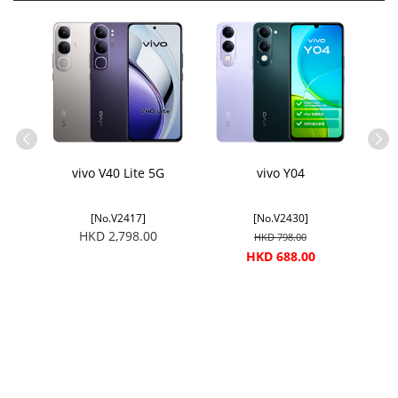
SB-A 數
vivo V40 Lite 5G
vivo Y04
[No.V2417]
[No.V2430]
HKD 2,798.00
HKD 798.00
HKD 688.00