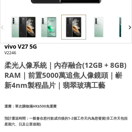
vivo V27 5G
V2246
柔光人像系統｜
內存融合
(12GB + 8GB)
RAM
｜前置
5000
萬追焦人像鏡頭｜嶄
新
4nm
製程晶片｜翡翠玻璃工藝
運費：單次購物滿HK$500免運費
預計運送時間：一般會在您付款成功後的1-2個工作天內為您發貨(非工作天包括
星期六、日及公眾假期)