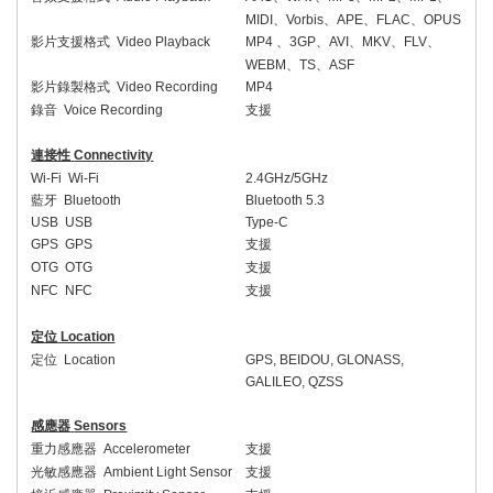
MIDI
、
Vorbis
、
APE
、
FLAC
、
OPUS
影片支援格式
Video Playback
MP4
、
3GP
、
AVI
、
MKV
、
FLV
、
WEBM
、
TS
、
ASF
影片錄製格式
Video Recording
MP4
錄音
Voice Recording
支援
連接性
Connectivity
Wi-Fi
Wi-Fi
2.4GHz/5GHz
藍牙
Bluetooth
Bluetooth 5.3
USB
USB
Type-C
GPS
GPS
支援
OTG
OTG
支援
NFC
NFC
支援
定位
Location
定位
Location
GPS, BEIDOU, GLONASS,
GALILEO, QZSS
感應器
Sensors
重力感應器
Accelerometer
支援
光敏感應器
Ambient Light Sensor
支援