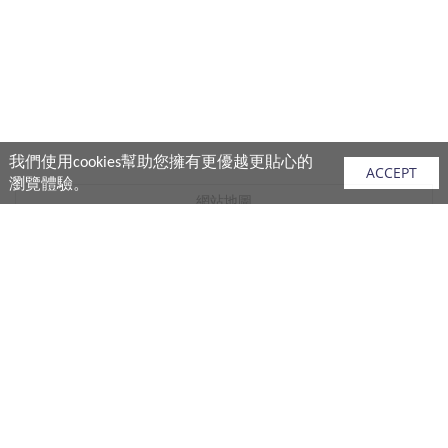
我們使用cookies幫助您擁有更優越更貼心的
ACCEPT
瀏覽體驗。
網站地圖
產品
vivo 手機
vivo 手機配件
vivo 耳機產品
V.FRIENDS 產品
生活週邊