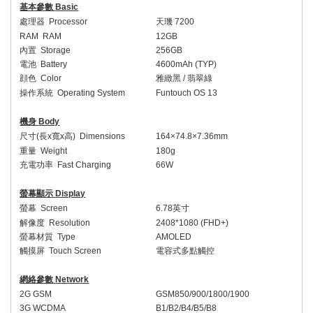
基本參數
Basic
處理器
Processor
天璣
7200
RAM
RAM
12GB
內置
Storage
256GB
電池
Battery
4600mAh (TYP)
顔色
Color
雅緻黑
/
翡翠綠
操作系統
Operating System
Funtouch OS 13
機身
Body
尺寸
(
長
x
寬
x
高
)
Dimensions
164×74.8×7.36mm
重量
Weight
180g
充電功率
Fast Charging
66W
螢幕顯示
Display
螢幕
Screen
6.78
英寸
解像度
Resolution
2408*1080 (FHD+)
螢幕材質
Type
AMOLED
觸摸屏
Touch Screen
電容式多點觸控
網絡參數
Network
2G GSM
GSM850/900/1800/1900
3G WCDMA
B1/B2/B4/B5/B8