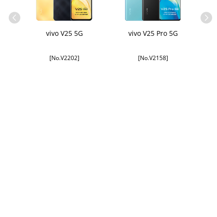
G
vivo V25 5G
vivo V25 Pro 5G
[No.V2202]
[No.V2158]