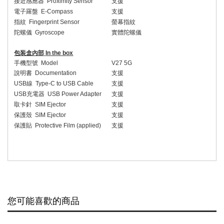
接近感應器
Proximity Sensor
支援
電子羅盤
E-Compass
支援
指紋
Fingerprint Sensor
螢幕指紋
陀螺儀
Gyroscope
實體陀螺儀
包装盒內
部
In the box
手機型號
Model
V27 5G
說明書
Documentation
支援
USB
線
Type-C to USB Cable
支援
USB
充電器
USB Power Adapter
支援
取卡針
SIM Ejector
支援
保護殼
SIM Ejector
支援
保護貼
Protective Film (applied)
支援
您可能喜歡的商品