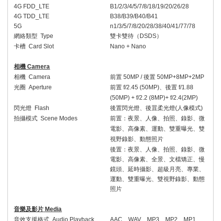
4G FDD_LTE
B1/2/3/4/5/7/8/18/19/20/26/28
4G TDD_LTE
B38/B39/B40/B41
5G
n1/3/5/7/8/20/28/38/40/41/77/78
網絡類型
Type
雙卡雙待（
DSDS
）
卡槽
Card Slot
Nano + Nano
相機
Camera
相機
Camera
前置
50MP /
後置
50MP+8MP+2MP
光圈
Aperture
前置
f/2.45 (50MP)
、後置
f/1.88
(50MP) + f/2.2 (8MP)+ f/2.4(2MP)
閃光燈
Flash
後置閃光燈、後罝柔光燈
(
人像模式
)
拍攝模式
Scene Modes
前置：夜景、人像、拍照、錄影、微
電影、高像素、運動、雙重曝光、雙
視野錄影、動態照片
後置：夜景、人像、拍照、錄影、微
電影、高像素、全景、文檔矯正、慢
鏡頭、延時攝影、超級月亮、專業、
運動、雙重曝光、雙視野錄影、動態
照片
音樂及影片
Media
音效支援格式
Audio Playback
AAC
、
WAV
、
MP3
、
MP2
、
MP1
、