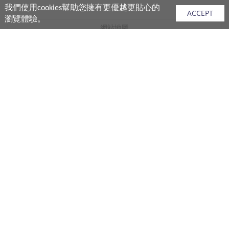
我們使用cookies幫助您擁有更優越更貼心的
ACCEPT
瀏覽體驗。
網站地圖
產品
vivo 手機
vivo 手機配件
vivo 耳機產品
V.FRIENDS 產品
生活週邊
購買須知
購買流程
付款說明
配送說明