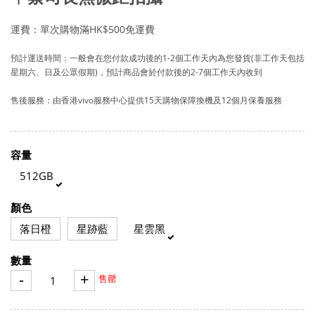
運費：單次購物滿HK$500免運費
預計運送時間：一般會在您付款成功後的1-2個工作天內為您發貨(非工作天包括
星期六、日及公眾假期)，預計商品會於付款後的2-7個工作天內收到
售後服務：由香港vivo服務中心提供15天購物保障換機及12個月保養服務
容量
512GB
顏色
落日橙
星跡藍
星雲黑
數量
-
+
售罄