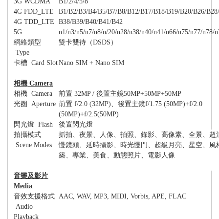
3G WCDMA
B1/2/4/5/8
4G FDD_LTE
B1/B2/B3/B4/B5/B7/B8/B12/B17/B18/B19/B20/B26/B28
4G TDD_LTE
B38/B39/B40/B41/B42
5G
n1/n3/n5/n7/n8/n/20/n28/n38/n40/n41/n66/n75/n77/n78/
網絡類型
雙卡雙待（
DSDS
）
Type
卡槽
Card Slot
Nano SIM + Nano SIM
相機
Camera
相機
Camera
前置
32MP /
後置主鏡
50MP+50MP+50MP
光圈
Aperture
前置
f/2.0 (32MP)
、後置主鏡
f/1.75 (50MP)+f/2.0
(50MP)+f/2.5(50MP)
閃光燈
Flash
後置閃光燈
拍攝模式
抓拍、夜景、人像、拍照、錄影、高像素、全景、超
Scene Modes
慢鏡頭、延時攝影、時光慢門、超級月亮、星空、風
築、專業、美食、動態照片、電影人像
音樂及影片
Media
音效支援格式
AAC, WAV, MP3, MIDI, Vorbis, APE, FLAC
Audio
Playback