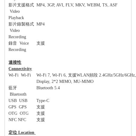
影片支援格式
MP4, 3GP, AVI, FLV, MKV, WEBM, TS, ASF
Video
Playback
影片錄製格式
MP4
Video
Recording
錄音
Voice
支援
Recording
連接性
Connectivity
Wi-Fi Wi-Fi
Wi-Fi 7, Wi-Fi 6,
支援
WLAN
頻段
2.4GHz/5GHz/6GHz,
Display, 2*2 MIMO, MU-MIMO
藍牙
Bluetooth 5.4
Bluetooth
USB USB
Type-C
GPS GPS
支援
OTG OTG
支援
NFC NFC
支援
定位
Location