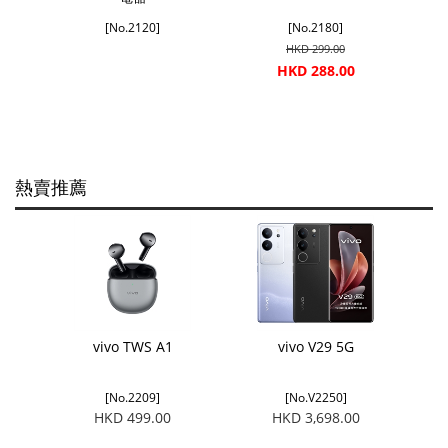
pe-C 數
vivo 
[No.2120]
[No.2180]
HKD 299.00
HKD 288.00
熱賣推薦
vivo TWS A1
vivo V29 5G
[No.2209]
[No.V2250]
HKD 499.00
HKD 3,698.00