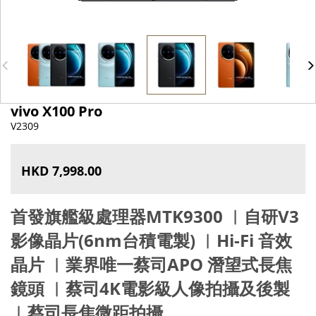
vivo X100 Pro
V2309
HKD 7,998.00
首發旗艦級處理器MTK9300 ︳自研V3
影像晶片(6nm台積電製) ︳Hi-Fi 音效
晶片 ︳業界唯一蔡司APO 潛望式長焦
鏡頭 ︳蔡司4K電影級人像拍攝及後製
︳蔡司長焦微距拍攝