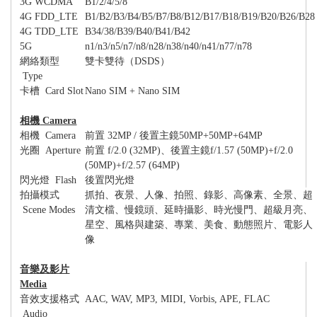
3G WCDMA
B1/2/4/5/8
4G FDD_LTE
B1/B2/B3/B4/B5/B7/B8/B12/B17/B18/B19/B20/B26/B28
4G TDD_LTE
B34/38/B39/B40/B41/B42
5G
n1/n3/n5/n7/n8/n28/n38/n40/n41/n77/n78
網絡類型
雙卡雙待（
DSDS
）
Type
卡槽
Card Slot
Nano SIM + Nano SIM
相機
Camera
相機
Camera
前置
32MP /
後置主鏡
50MP+50MP+64MP
光圈
Aperture
前置
f/2.0 (32MP)
、後置主鏡
f/1.57 (50MP)+f/2.0
(50MP)+f/2.57 (64MP)
閃光燈
Flash
後置閃光燈
拍攝模式
抓拍、夜景、人像、拍照、錄影、高像素、全景、超
Scene Modes
清文檔、慢鏡頭、延時攝影、時光慢門、超級月亮、
星空、風格與建築、專業、美食、動態照片、電影人
像
音樂及影片
Media
音效支援格式
AAC, WAV, MP3, MIDI, Vorbis, APE, FLAC
Audio