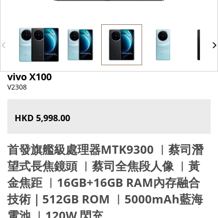
vivo X100
V2308
HKD 5,998.00
首發旗艦級處理器MTK9300 ︳蔡司潛
望式長焦鏡頭 ︳蔡司全焦段人像 ︳黃
金焦距 ︳16GB+16GB RAM內存融合
技術｜512GB ROM ︳5000mAh藍海
電池 ︳120W 閃充