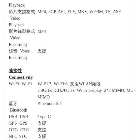
Playback
影片支援格式
MP4, 3GP, AVI, FLV, MKV, WEBM, TS, ASF
Video
Playback
影片錄製格式
MP4
Video
Recording
錄音
Voice
支援
Recording
連接性
Connectivity
Wi-Fi Wi-Fi
Wi-Fi 7, Wi-Fi 6,
支援
WLAN
頻段
2.4GHz/5GHz/6GHz, Wi-Fi Display, 2*2 MIMO, MU-
MIMO
藍牙
Bluetooth 5.4
Bluetooth
USB USB
Type-C
GPS GPS
支援
OTG OTG
支援
NFC NFC
支援