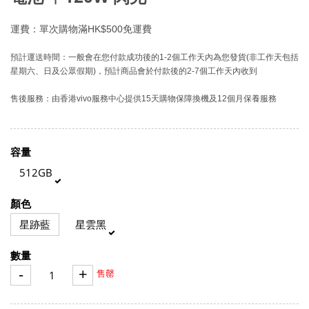
運費：單次購物滿HK$500免運費
預計運送時間：一般會在您付款成功後的1-2個工作天內為您發貨(非工作天包括
星期六、日及公眾假期)，預計商品會於付款後的2-7個工作天內收到
售後服務：由香港vivo服務中心提供15天購物保障換機及12個月保養服務
容量
512GB
顏色
星跡藍
星雲黑
數量
-
+
售罄