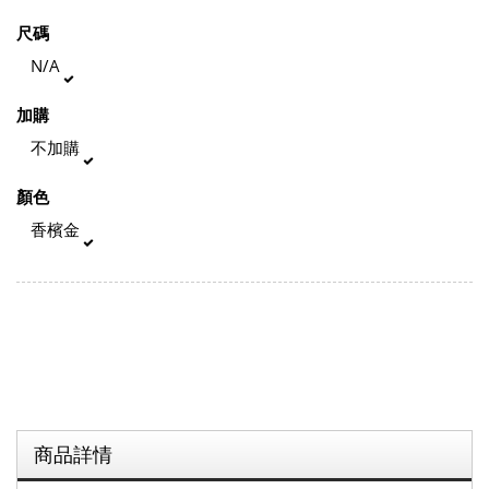
尺碼
N/A
加購
不加購
顏色
香檳金
商品詳情