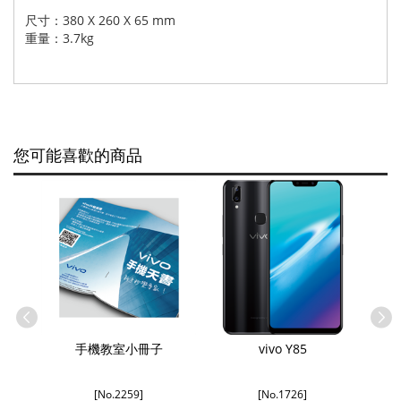
尺寸：380 X 260 X 65 mm
重量：3.7kg
您可能喜歡的商品
師套裝
手機教室小冊子
vivo Y85
V.FR
[No.2259]
[No.1726]