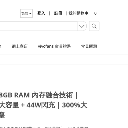
登入
|
註冊
|
我的購物車
0
繁體
n
網上商店
vivofans 會員禮遇
常見問題
8GB RAM 內存融合技術 |
超大容量 + 44W閃充 | 300%大
塵