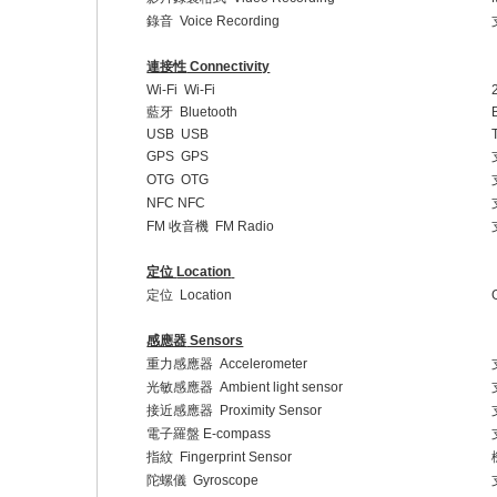
錄音
Voice Recording
連接性
Connectivity
Wi-Fi
Wi-Fi
藍牙
Bluetooth
USB
USB
GPS
GPS
OTG
OTG
NFC NFC
FM
收音機
FM Radio
定位
Location
定位
Location
感應器
Sensors
重力感應器
Accelerometer
光敏感應器
Ambient light sensor
接近感應器
Proximity Sensor
電子羅盤
E-compass
指紋
Fingerprint Sensor
陀螺儀
Gyroscope