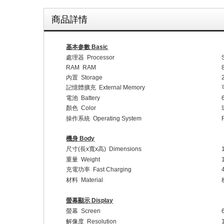
商品詳情
基本参數
Basic
處理器
Processor
RAM
RAM
內置
Storage
記憶體擴充
External Memory
電池
Battery
顏色
Color
操作系統
Operating System
機身
Body
尺寸
(
長
x
寬
x
高
)
Dimensions
重量
Weight
充電功率
Fast Charging
材料
Material
螢幕顯示
Display
螢幕
Screen
解像度
Resolution