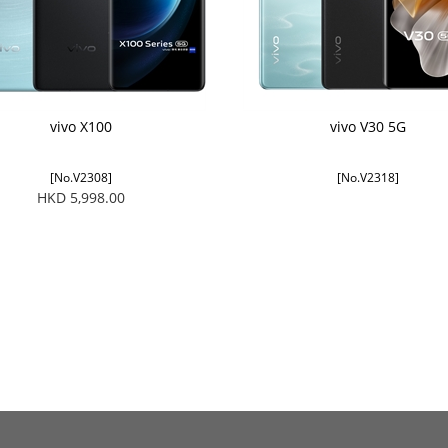
vivo X100
vivo V30 5G
[No.V2308]
[No.V2318]
HKD 5,998.00