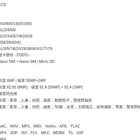
LCD
850/900/1800/1900
B1/2/4/5/8
B1/2/3/4/5/7/8/20/28
B38/39/40/41
n1/3/5/7/8/20/28/38/40/41/77/78
雙卡雙待（
DSDS
）
Nano SIM + Nano SIM / Micro SD
前置
8MP /
後置
50MP+2MP
前置
f/2.05 (8MP)
、後置
f/1.8 (50MP) + f/2.4 (2MP)
後置閃光燈
前置：夜景，人像，拍照，錄影，動態照片，雙視野錄影
後置：夜景，人像，拍照，錄影，
50
萬，全景，文檔矯正，延時攝影，專業，雙視野
AAC
、
WAV
、
MP3
、
MIDI
、
Vorbis
、
APE
、
FLAC
MP4
、
3GP
、
AVI
、
FLV
、
MKV
、
WEBM
、
TS
、
ASF
MP4