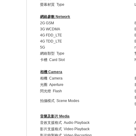
螢幕材質
Type
網絡參數
Network
2G GSM
3G WCDMA
4G FDD_LTE
4G TDD_LTE
5G
網絡類型
Type
卡槽
Card Slot
相機
Camera
相機
Camera
光圈
Aperture
閃光燈
Flash
拍攝模式
Scene Modes
音樂及影片
Media
音效支援格式
Audio Playback
影片支援格式
Video Playback
影片錄製格式
Video Recording