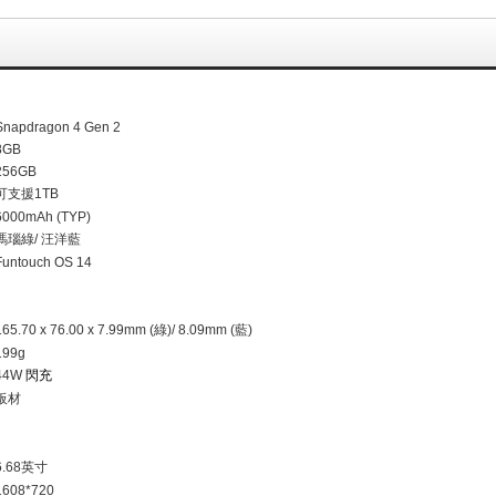
Snapdragon 4 Gen 2
8GB
256GB
可支援
1TB
6000mAh (TYP)
瑪瑙綠
/
汪洋藍
Funtouch OS 14
165.70 x 76.00 x 7.99mm (
綠
)/ 8.09mm (
藍
)
199g
44W
閃充
板材
6.68
英寸
1608*720