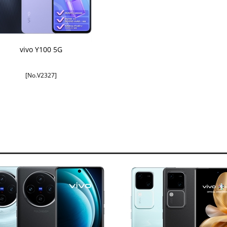
vivo Y100 5G
[No.V2327]