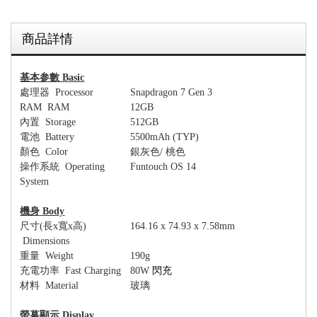
商品詳情
基本参數
Basic
處理器
Processor
Snapdragon 7 Gen 3
RAM RAM
12GB
內置
Storage
512GB
電池
Battery
5
5
00mAh (
TYP
)
顏色
Color
銀灰色
/
桃色
操作系統
Operating
Funtouch OS 14
System
機身
Body
尺寸
(
長
x
寬
x
高
)
164.
1
6 x 7
4
.
93
x 7.5
8
mm
Dimensions
重量
Weight
190
g
充電功率
Fast Charging
80W
閃充
材料
Material
玻璃
螢幕顯示
Display