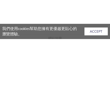
我們使用cookies幫助您擁有更優越更貼心的
ACCEPT
瀏覽體驗。
網站地圖
產品
vivo 手機
vivo 手機配件
vivo 耳機產品
V.FRIENDS 產品
生活週邊
購買須知