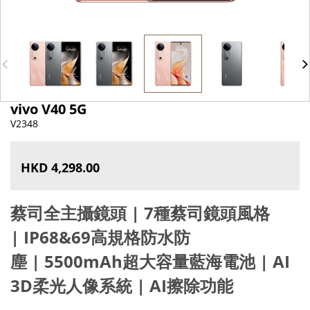
vivo V40 5G
V2348
HKD 4,298.00
蔡司全主攝鏡頭 | 7種蔡司鏡頭風格
|
IP68&69高規格防水防
塵
|
5500mAh超大容量藍海電池
|
AI
3D柔光人像系統
|
AI擦除功能