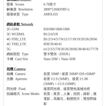
螢幕
Screen
6.78
英寸
解像度
Resolution
2800*1260(FHD+)
螢幕材質
Type
AMOLED
網絡參數
Network
2G GSM
850/900/1800/1900
3G WCDMA
B1/2/4/5/8
4G FDD_LTE
B1/2/3/4/5/7/8/12/17/18/19/20/26/28/66
4G TDD_LTE
B38/39/40/41
5G
n1/2/3/5/7/8/20/26/28/66/38/40/41/77/78
網絡類型
Type
雙卡雙待（
DSDS
）
卡槽
Card Slot
Nano SIM + Nano SIM
相機
Camera
50MP OIS+50MP
相機
Camera
前置
50MP /
後置
光圈
Aperture
前置
f/2.0 (50MP)
、後置
f/1.88
(50MP) + f/2.0 (50MP)
閃光燈
Flash
後置閃光燈、後置雙色溫補光燈
拍攝模式
Scene Modes
前置：夜景，人像，拍照，錄影，微
電影，高圖元，動態照片，雙視野錄
影