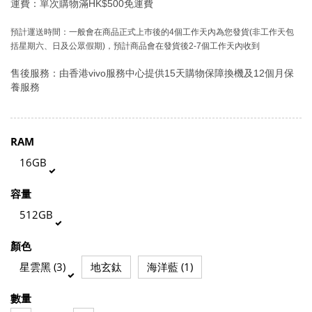
運費：單次購物滿HK$500免運費
預計運送時間：
一般會在商品正式上巿後的4個工作天內為您發貨(非工作天包
括星期六、日及公眾假期)，預計商品會在發貨後2-7個工作天內收到
售後服務：由香港vivo服務中心提供15天購物保障換機及12個月保
養服務
RAM
16GB
容量
512GB
顏色
星雲黑 (3)
地玄鈦
海洋藍 (1)
數量