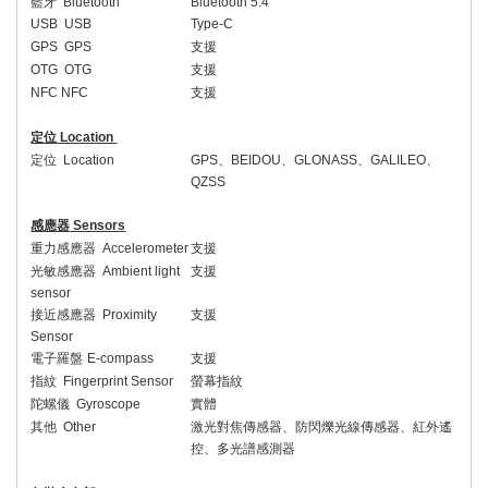
藍牙
Bluetooth
Bluetooth 5.
4
USB USB
Type-C
GPS GPS
支援
OTG OTG
支援
NFC NFC
支援
定位
Location
定位
Location
GPS
、
BEIDOU
、
GLONASS
、
GALILEO
、
QZSS
感應器
Sensors
重力感應器
Accelerometer
支援
光敏感應器
Ambient light
支援
sensor
接近感應器
Proximity
支援
Sensor
電子羅盤
E-compass
支援
指紋
Fingerprint Sensor
螢幕指紋
陀螺儀
Gyroscope
實體
其他
Other
激光對焦傳感器、防閃爍光線傳感器、紅外遙
控、多光譜感測器