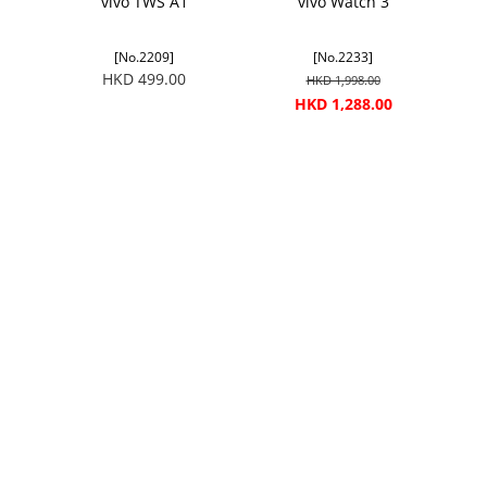
vivo TWS A1
vivo Watch 3
[No.2209]
[No.2233]
HKD 499.00
HKD 1,998.00
HKD 1,288.00