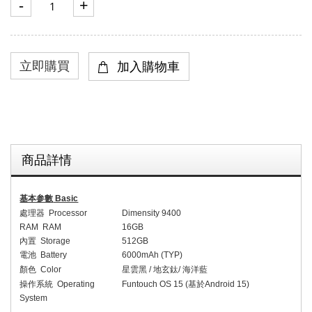
-
+
商品詳情
基本参數
Basic
處理器
Processor
Dimensity 9400
RAM RAM
1
6
GB
內置
Storage
512
GB
電池
Battery
60
00mAh (
TYP
)
顏色
Colo
r
星雲黑
/
地玄鈦
/
海洋藍
操作系統
Operating
Funtouch OS 1
5 (
基於
An
droid 15)
System