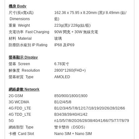
機身
Body
尺寸
(
長
x
寬
x
高
)
16
2
.
36
x 7
5
.
95
x
8.2
0mm (
黑
)/ 8.49mm (
鈦
/
Dimensions
藍
)
重量
Weight
223
g(
黑
)/
228
g(
鈦
/
藍
)
充電功率
Fast Charging
9
0W
閃充
+
30W
無線充電
材料
Material
玻璃
防塵防水級別
IP Rating
IP68
及
IP69
螢幕顯示
Display
螢幕
Screen
6.
78
英寸
解像度
Resolution
2
8
00*1
26
0(FHD+)
螢幕材質
Type
AMOLED
網絡參數
Network
2G GSM
850/900/1800/1900
3G WCDMA
B1/2/4/5/8
4G FDD_LTE
B1/2/3/4/5/7/8/
12/17/
18/19/20/26/28/
32/66
4G TDD_LTE
B
34/
38/39/40/41
/42
5G
n1/3/5/7/8/20/
26/
28/38/40/41/
66/75/
77/78
/79
網絡類型
Type
雙卡雙待（
DSDS
）
卡槽
Card Slot
Nano SIM + Nano SIM