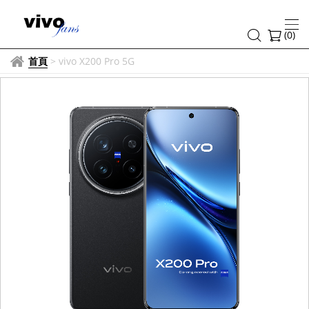
(
0
)
首頁
>
vivo X200 Pro 5G