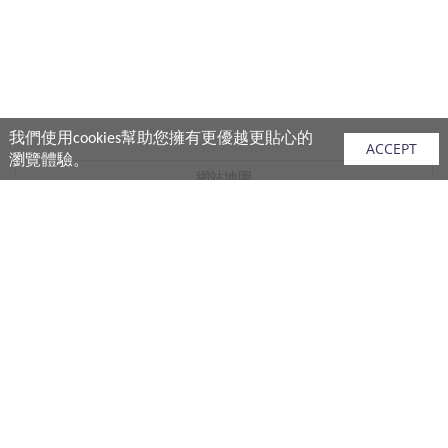
我們使用cookies幫助您擁有更優越更貼心的
ACCEPT
瀏覽體驗。
網站地圖
產品
vivo 手機
vivo 手機配件
vivo 耳機產品
V.FRIENDS 產品
生活週邊