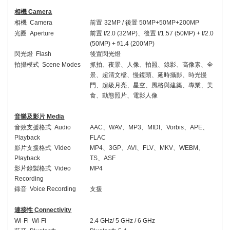
相機
Camera
相機
Camera
前置
32
MP /
後置
50MP+
50
MP
+200MP
光圈
Aperture
前置
f/2.
0
(
32
MP)
、後置
f/1.
57
(50MP) + f/2.
0
(
50
MP)
+ f/1.4 (200MP)
閃光燈
Flash
後置閃光燈
拍攝模式
Scene Modes
抓拍、夜景、人像、拍照、錄影、高像素、全
景、超清文檔、慢鏡頭、延時攝影、時光慢
門、超級月亮、星空、風格與建築、專業、美
食、動態照片、電影人像
音樂及影片
Media
音效支援格式
Audio
AAC
、
WAV
、
MP3
、
MIDI
、
Vorbis
、
APE
、
Playback
FLAC
影片支援格式
Video
MP4
、
3GP
、
AVI
、
FLV
、
MKV
、
WEBM
、
Playback
TS
、
ASF
影片錄製格式
Video
MP4
Recording
錄音
Voice Recording
支援
連接性
Connectivity
Wi-Fi Wi-Fi
2.4 GHz/ 5 GHz
/ 6 GHz