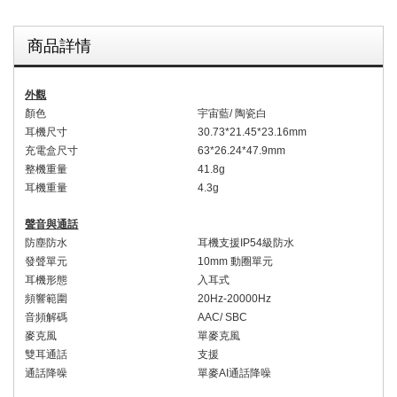
商品詳情
外觀
顏色
宇宙藍
/
陶瓷白
耳機尺寸
30.73*21.45*23.16mm
充電盒尺寸
63*26.24*47.9mm
整機重量
4
1.8
g
耳機重量
4.
3
g
聲音與通話
防塵防水
耳機支援
IP54
級防水
發聲單元
1
0
mm
動圈單元
耳機形態
入耳式
頻響範圍
20Hz-20000Hz
音頻解碼
AAC/ SBC
麥克風
單
麥克風
雙耳通話
支援
通話降噪
單
麥
AI
通話降噪