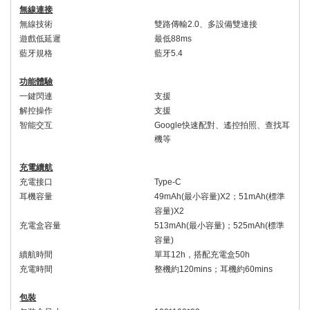
無線連接
無線技術
雙路傳輸
2.0
、
多設備雙連接
遊戲低延遲
最低
88
ms
藍牙規格
藍牙
5.
4
功能體驗
一鍵閃連
支援
解控操作
支援
智能交互
Google
快速配對、遙控拍照、查找耳
機等
充電續航
充電接口
Type-C
耳機容量
49
mAh(
最小容量
)X2
；
51
mAh(
標準
容量
)X2
充電盒容量
513mAh(
最小容量
)
；
525
mAh(
標準
容量
)
續航時間
單耳
12h
，搭配充電盒
50
h
充電時間
整機約
120
mins
；耳機約
60mins
包裝