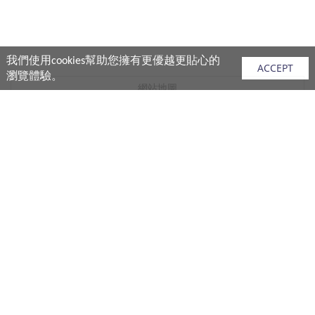
我們使用cookies幫助您擁有更優越更貼心的
ACCEPT
瀏覽體驗。
網站地圖
產品
vivo 手機
vivo 手機配件
vivo 耳機產品
V.FRIENDS 產品
生活週邊
購買須知
購買流程