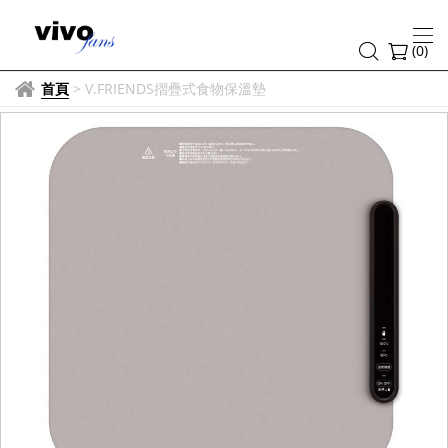
(
0
)
首頁
>
V.FRIENDS摺疊式食物保溫墊