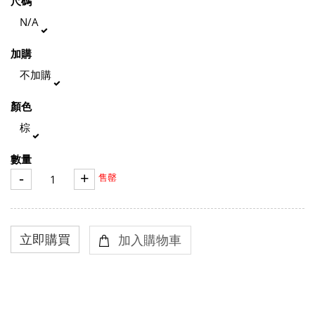
尺碼
N/A
加購
不加購
顏色
棕
數量
-
+
售罄