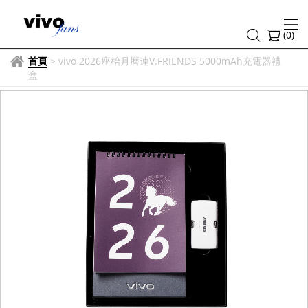
(
0
)
首頁
>
vivo 2026座枱月曆連V.FRIENDS 5000mAh充電器禮
盒