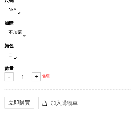
尺碼
N/A
加購
不加購
顏色
白
數量
-
+
售罄