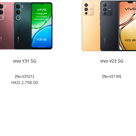
vivo Y31 5G
vivo V23 5G
[No.V2521]
[No.V2130]
HKD 2,798.00