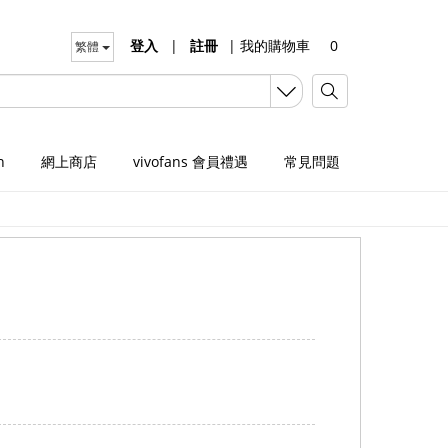
登入
|
註冊
|
我的購物車
0
繁體
n
網上商店
vivofans 會員禮遇
常見問題