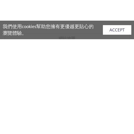
我們使用cookies幫助您擁有更優越更貼心的
ACCEPT
瀏覽體驗。
網站地圖
產品
vivo 手機
vivo 手機配件
vivo 耳機產品
V.FRIENDS 產品
生活週邊
購買須知