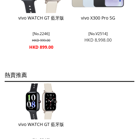
vivo WATCH GT 藍牙版
vivo X300 Pro 5G
[No.2246]
[No.V2514]
HKD 8,998.00
HKD 999.00
HKD 899.00
熱賣推薦
vivo WATCH GT 藍牙版