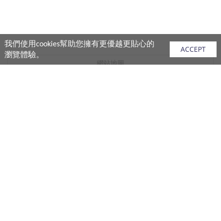
我們使用cookies幫助您擁有更優越更貼心的
ACCEPT
瀏覽體驗。
網站地圖
產品
vivo 手機
vivo 手機配件
vivo 耳機產品
V.FRIENDS 產品
生活週邊
購買須知