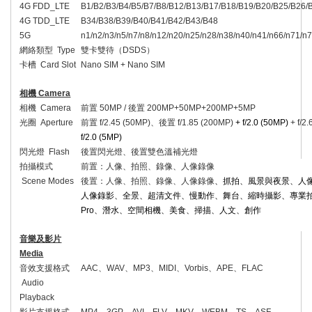
4G FDD_LTE
B1/B2/B3/B4/B5/B7/B8/B12/B13/B17/B18/B19/B20/B25/B26/
4G TDD_LTE
B34/B38/B39/B40/B41/B42/B43/B48
5G
n1/n2/n3/n5/n7/n8/n12/n20/n25/n28/n38/n40/n41/n66/n71/n
網絡類型
Type
雙卡雙待（
DSDS
）
卡槽
Card Slot
Nano SIM + Nano SIM
相機
Camera
相機
Camera
前置
50MP /
後置
200MP+50MP+200MP+5MP
光圈
Aperture
前置
f/2.45 (50MP)
、後置
f/1.85 (200MP)
+ f/2.0 (50MP)
+ f/2
f/2.0 (5MP)
閃光燈
Flash
後置閃光燈、後置雙色溫補光燈
拍攝模式
前置：人像、拍照、錄像、人像錄像
Scene Modes
後置：人像、拍照、錄像、人像錄像
、抓拍、風景與夜景、人
人像錄影、全景、超清文件、慢動作、舞台、縮時攝影、專業
Pro
、潛水、空間相機、美食、掃描、人文、創作
音樂及影片
Media
音效支援格式
AAC
、
WAV
、
MP3
、
MIDI
、
Vorbis
、
APE
、
FLAC
Audio
Playback
影片支援格式
MP4
、
3GP
、
AVI
、
FLV
、
MKV
、
WEBM
、
TS
、
ASF