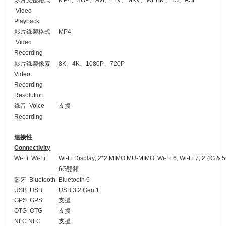
Video
Playback
影片錄製格式
MP4
Video
Recording
影片錄製像素
8K
、
4K
、
1080P
、
720P
Video
Recording
Resolution
錄音
Voice
支援
Recording
連接性
Connectivity
Wi-Fi Wi-Fi
Wi-Fi Display; 2*2 MIMO;MU-MIMO; Wi-Fi 6; Wi-Fi 7; 2.4G & 
6G
雙頻
藍牙
Bluetooth
Bluetooth 6
USB USB
USB 3.2 Gen 1
GPS GPS
支援
OTG OTG
支援
NFC NFC
支援