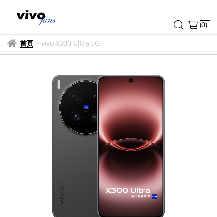
(
0
)
首頁
>
vivo X300 Ultra 5G