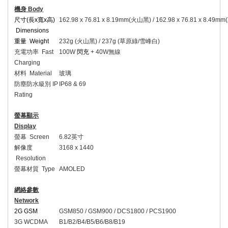
機身
Body
尺寸
(
長
x
寬
x
高
)
162.98 x 76.81 x 8.19mm(
火山黑
) / 162.98 x 76.81 x 8.49mm(
Dimensions
重量
Weight
232g (
火山黑
) / 237g (
草原綠
/
雪峰白
)
充電功率
Fast
100W
閃充
+ 40W
無線
Charging
材料
Material
玻璃
防塵防水級別
IP
IP68 & 69
Rating
螢幕顯示
Display
螢幕
Screen
6.82
英寸
解像度
3168 x 1440
Resolution
螢幕材質
Type
AMOLED
網絡參數
Network
2G GSM
GSM850 / GSM900 / DCS1800 / PCS1900
3G WCDMA
B1/B2/B4/B5/B6/B8/B19