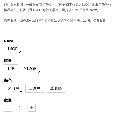
預計運送時間：一般會在商品正式上巿後的4個工作天內為您發貨(非工作天包
括星期六、日及公眾假期)，預計商品會在發貨後2-7個工作天內收到
售後服務：由香港vivo服務中心提供15天購物保障換機及12個月保養服務
RAM
16GB
容量
1TB
512GB
顏色
火山黑
雪峰白
草原綠
數量
-
+