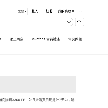
登入
|
註冊
|
我的購物車
0
繁體
n
網上商店
vivofans 會員禮遇
常見問題
銷商購買
X300 FE
，並且於購買日期起計
7
天內，購