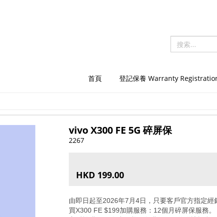
首頁
登記保養 Warranty Registratio
vivo X300 FE 5G 碎屏保
2267
HKD 199.00
由即日起至
2026
年
7
月
4
日，只要客戶官方指定經
買
X300 FE $199
加購服務：
12
個月碎屏保服務。