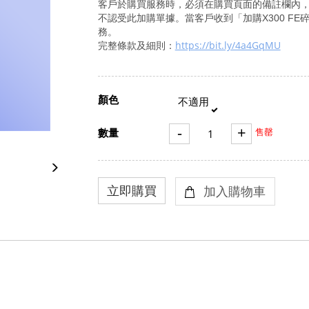
客戶於購買服務時，必須在購買頁面的備註欄內
不認受此加購單據。當客戶收到「加購
X300 FE
務。
https://bit.ly/4a4GqMU
完整條款及細則：
顏色
不適用
-
+
數量
售罄