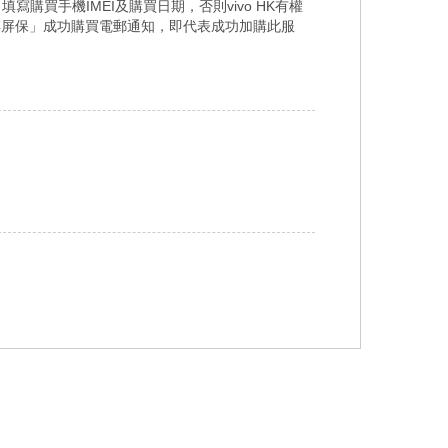
，填寫購買手機
IMEI
及購買日期，否則
vivo HK
有權
碎屏保」成功購買電郵通知，即代表成功加購此服