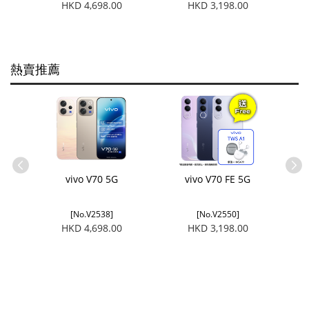
HKD 4,698.00
HKD 3,198.00
熱賣推薦
G
vivo V70 5G
vivo V70 FE 5G
[No.V2538]
[No.V2550]
HKD 4,698.00
HKD 3,198.00