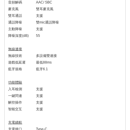
音頻解碼
AAC/ SBC
麥克風
雙耳麥克風
雙耳通話
支援
通話降噪
雙
mic
通話降噪
主動降噪
支援
降噪深度
(dB)
55
無線連接
無線技術
多設備雙連接
遊戲低延遲
最低
88ms
藍牙規格
藍牙
6.1
功能體驗
入耳檢測
支援
一鍵閃連
支援
解控操作
支援
智能交互
支援
充電續航
充電接口
Type-C