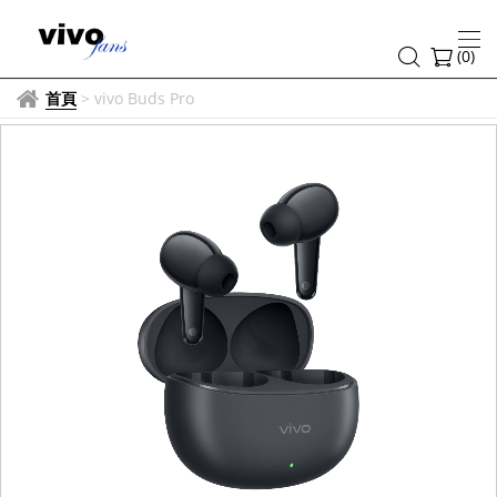
(
0
)
首頁
>
vivo Buds Pro