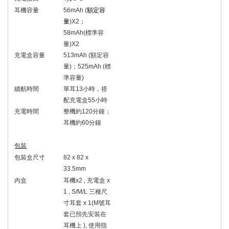
耳機容量
56mAh (
額定容
量
)X2
；
58mAh(
標準容
量
)X2
充電盒容量
513mAh (
額定容
量
)
；
525mAh (
標
準容量
)
續航時間
單耳
13
小時，搭
配充電盒
55
小時
充電時間
整機約
120
分鐘；
耳機約
60
分鐘
包裝
包裝盒尺寸
82 x 82 x
33.5mm
內盒
耳機
x2 ,
充電盒
x
1 , S/M/L
三種尺
寸耳套
x 1(M
號耳
套已預先安裝在
耳機上
),
使用指