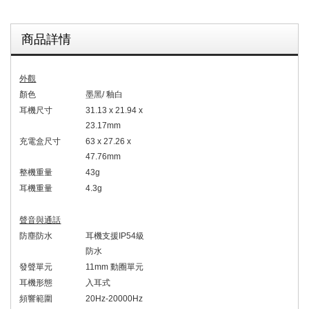
商品詳情
外觀
顏色
墨黑
/
釉白
耳機尺寸
31.13 x 21.94 x
23.17mm
充電盒尺寸
63 x 27.26 x
47.76mm
整機重量
43g
耳機重量
4.3g
聲音與通話
防塵防水
耳機支援
IP54
級
防水
發聲單元
11mm
動圈單元
耳機形態
入耳式
頻響範圍
20Hz-20000Hz